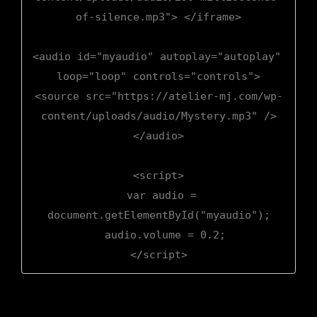
of-silence.mp3"> </iframe>

<audio id="myaudio" autoplay="autoplay" 
loop="loop" controls="controls">

<source src="https://atelier-mj.com/wp-
content/uploads/audio/Mystery.mp3" />

</audio>

<script>

  var audio = 
document.getElementById("myaudio");

  audio.volume = 0.2;

</script>