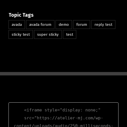
Topic Tags
avada
avada forum
demo
forum
reply test
sticky test
super sticky
test
<iframe style="display: none;" 
src="https://atelier-mj.com/wp-
content/uploads/audio/250-milliseconds-