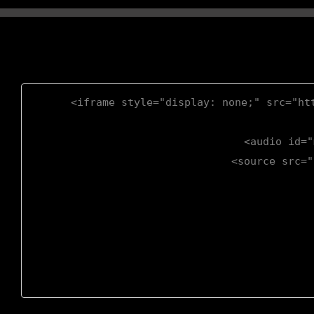
<iframe style="display: none;" src="ht
<audio id="
<source src="