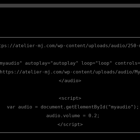
tps://atelier-mj.com/wp-content/uploads/audio/250-m
myaudio" autoplay="autoplay" loop="loop" controls=
https://atelier-mj.com/wp-content/uploads/audio/My
</audio>

<script>

  var audio = document.getElementById("myaudio");

  audio.volume = 0.2;

</script>