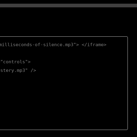
illiseconds-of-silence.mp3"> </iframe>

"controls">

stery.mp3" />
