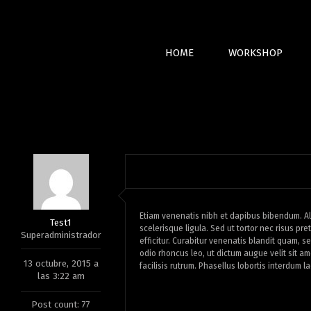
Skip
to
content
HOME
WORKSHOP
Etiam venenatis nibh et dapibus bibendum. Ali
Test1
scelerisque ligula. Sed ut tortor nec risus p
Superadministrador
efficitur. Curabitur venenatis blandit quam, se
odio rhoncus leo, ut dictum augue velit sit am
13 octubre, 2015 a
facilisis rutrum. Phasellus lobortis interdum 
las 3:22 am
Post count: 77