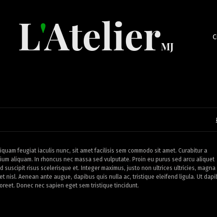
C
quam feugiat iaculis nunc, sit amet facilisis sem commodo sit amet. Curabitur a
retium aliquam. In rhoncus nec massa sed vulputate. Proin eu purus sed arcu aliquet
d suscipit risus scelerisque et. Integer maximus, justo non ultrices ultricies, magna
et nisl. Aenean ante augue, dapibus quis nulla ac, tristique eleifend ligula. Ut dap
laoreet. Donec nec sapien eget sem tristique tincidunt.