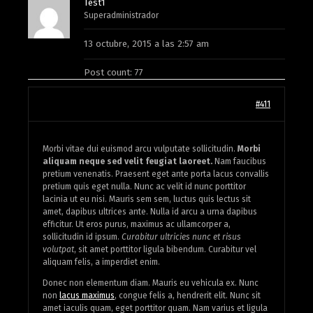
Test1
Superadministrador
13 octubre, 2015 a las 2:57 am
Post count: 77
#411
Morbi vitae dui euismod arcu vulputate sollicitudin.
Morbi
aliquam neque sed velit feugiat laoreet.
Nam faucibus
pretium venenatis. Praesent eget ante porta lacus convallis
pretium quis eget nulla. Nunc ac velit id nunc porttitor
lacinia ut eu nisi. Mauris sem sem, luctus quis lectus sit
amet, dapibus ultrices ante. Nulla id arcu a urna dapibus
efficitur. Ut eros purus, maximus ac ullamcorper a,
sollicitudin id ipsum.
Curabitur ultricies nunc et risus
volutpat
, sit amet porttitor ligula bibendum. Curabitur vel
aliquam felis, a imperdiet enim.
Donec non elementum diam. Mauris eu vehicula ex. Nunc
non
lacus maximus
, congue felis a, hendrerit elit. Nunc sit
amet iaculis quam, eget porttitor quam. Nam varius et ligula