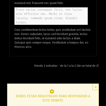
euismod nisl. Praesent nec quam felis.
Proin varius consequat felis, non luctus
eros efficitur nec. Morbi in risus
lacinia, commodo ipsum vitae, blandit
turpis.
Cras condimentum lectus tortor, quis vestibulum orci lacinia
non. Donec vulputate, lacus sed tincidunt gravida, lectus
metus tincidunt felis, id euismod odio lectus a diam.
Quisque quis semper neque. Vestibulum a tempus dui, eu
rhoncus arcu.
Viendo 2 entradas - de la 1 a la 2 (de un total de 2)
×
DEBES ESTAR REGISTRADO PARA RESPONDER A
ESTE DEBATE.