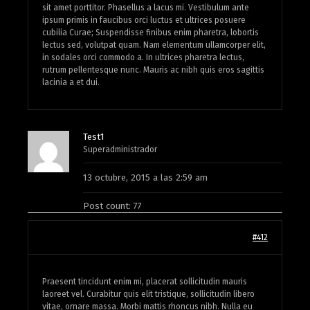
sit amet porttitor. Phasellus a lacus mi. Vestibulum ante
ipsum primis in faucibus orci luctus et ultrices posuere
cubilia Curae; Suspendisse finibus enim pharetra, lobortis
lectus sed, volutpat quam. Nam elementum ullamcorper elit,
in sodales orci commodo a. In ultrices pharetra lectus,
rutrum pellentesque nunc. Mauris ac nibh quis eros sagittis
lacinia a et dui.
Test1
Superadministrador
13 octubre, 2015 a las 2:59 am
Post count: 77
#412
Praesent tincidunt enim mi, placerat sollicitudin mauris
laoreet vel. Curabitur quis elit tristique, sollicitudin libero
vitae, ornare massa. Morbi mattis rhoncus nibh. Nulla eu