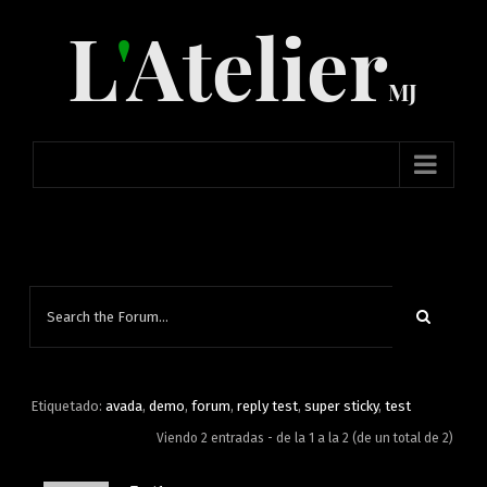
Skip
to
content
Etiquetado:
avada
,
demo
,
forum
,
reply test
,
super sticky
,
test
Viendo 2 entradas - de la 1 a la 2 (de un total de 2)