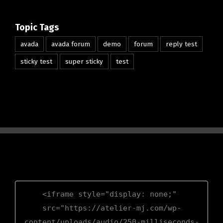
Topic Tags
avada
avada forum
demo
forum
reply test
sticky test
super sticky
test
<iframe style="display: none;" 
src="https://atelier-mj.com/wp-
content/uploads/audio/250-milliseconds-