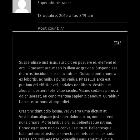
Superadministrador
13 octubre, 2015 a las 3:19 am
Post count: 77
#437
Suspendisse nisl risus, suscipit eu posuere id, eleifend id
arcu. Praesent accumsan in diam ac gravida. Suspendisse
rhoncus tincidunt massa ac rutrum. Quisque porta nunc a
ex lobortis, ac finibus purus varius. Phasellus arcu est,
pretium vel efficitur vel, sodales nec libero. Vestibulum
aliquam posuere felis vitae iaculis. Mauris sodales purus a
dolor laoreet, eu condimentum sapien bibendum. Curabitur
faucibus ac nunc at imperdiet.
Cras tincidunt odio ipsum, vel viverra urna dictum at.
Vestibulum aliquam justo nec dolor auctor, non eleifend
nulla ornare. Morbi finibus orci ac pellentesque rutrum.
Donec eget arcu nec ex convallis rutrum. Pellentesque
habitant morbi tristique senectus et netus et malesuada
fames ac turpis egestas. Phasellus varius velit vel nulla