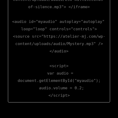
of-silence.mp3"> </iframe>

<audio id="myaudio" autoplay="autoplay" 
loop="loop" controls="controls">

<source src="https://atelier-mj.com/wp-
content/uploads/audio/Mystery.mp3" />

</audio>

<script>

  var audio = 
document.getElementById("myaudio");

  audio.volume = 0.2;

</script>