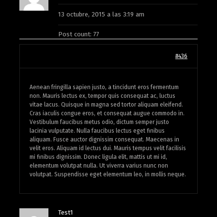
13 octubre, 2015 a las 3:19 am
Post count: 77
#436
Aenean fringilla sapien justo, a tincidunt eros fermentum
non. Mauris lectus ex, tempor quis consequat ac, luctus
vitae lacus. Quisque in magna sed tortor aliquam eleifend.
Cras iaculis congue eros, et consequat augue commodo in.
Vestibulum faucibus metus odio, dictum semper justo
lacinia vulputate. Nulla faucibus lectus eget finibus
aliquam. Fusce auctor dignissim consequat. Maecenas in
velit eros. Aliquam id lectus dui. Mauris tempus velit facilisis
mi finibus dignissim. Donec ligula elit, mattis ut mi id,
elementum volutpat nulla. Ut viverra varius nunc non
volutpat. Suspendisse eget elementum leo, in mollis neque.
Test1