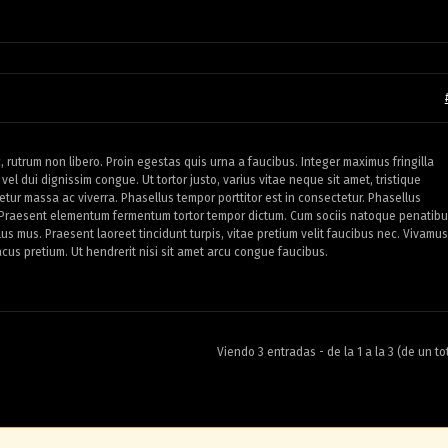
rutrum non libero. Proin egestas quis urna a faucibus. Integer maximus fringilla
vel dui dignissim congue. Ut tortor justo, varius vitae neque sit amet, tristique
ur massa ac viverra. Phasellus tempor porttitor est in consectetur. Phasellus
Praesent elementum fermentum tortor tempor dictum. Cum sociis natoque penatibu
us mus. Praesent laoreet tincidunt turpis, vitae pretium velit faucibus nec. Vivamus
 lacus pretium. Ut hendrerit nisi sit amet arcu congue faucibus.
Viendo 3 entradas - de la 1 a la 3 (de un to