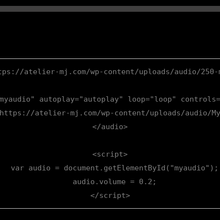
tps://atelier-mj.com/wp-content/uploads/audio/250-m
myaudio" autoplay="autoplay" loop="loop" controls=
https://atelier-mj.com/wp-content/uploads/audio/My
</audio>

<script>

  var audio = document.getElementById("myaudio");

  audio.volume = 0.2;

</script>