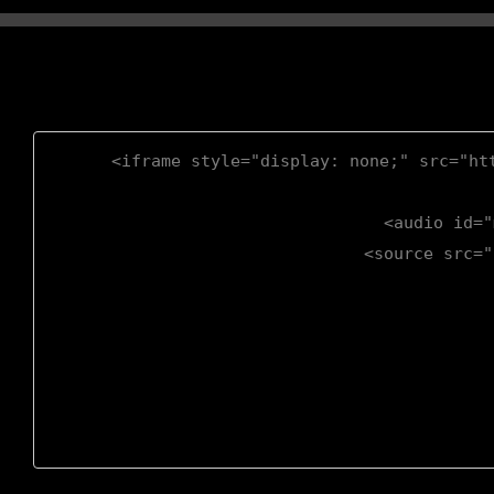
<iframe style="display: none;" src="ht
<audio id="
<source src="