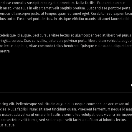
disse convallis suscipit eros eget elementum. Nulla facilisi. Praesent dapibus
t amet. Phasellus in elit sit amet velit sagittis pretium. Suspendisse porttitor porta
 tempus ullamcorper justo, at tempus quam euismod eget. Curabitur sed sapien lacu
bus tortor. Fusce vel porta lectus. In tristique efficitur mauris, sit amet laoreet nibh
elerisque id augue. Sed cursus vitae lectus et ullamcorper. Sed at libero vel purus
ringilla cursus. Cras convallis, justo quis pulvinar porta, libero diam vehicula augue
r ac lectus dapibus, vitae commodo tellus hendrerit. Quisque malesuada aliquet lor
aretra.
iscing elit. Pellentesque sollicitudin augue quis neque commodo, ac accumsan mi
ricies. Nulla facilisi. Nunc sit amet tincidunt quam. Praesent fermentum neque id m
 malesuada vel ex ut ornare. In facilisis sem id leo volutpat, quis viverra nisi imper
onsectetur velit turpis, sed scelerisque velit lacinia et. Etiam at lobortis lectus.
sus augue.