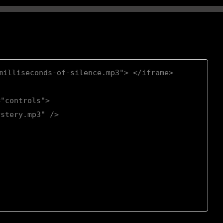
illiseconds-of-silence.mp3"> </iframe>

"controls">

stery.mp3" />
