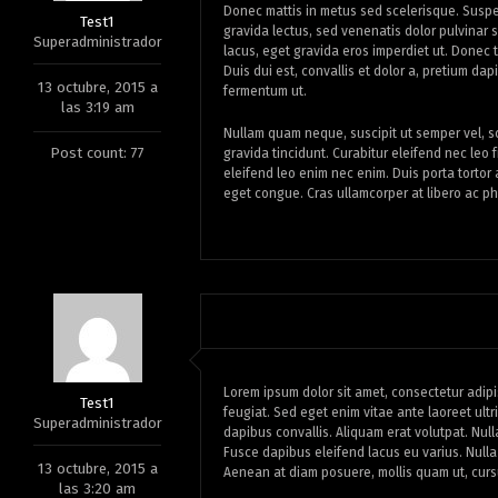
Donec mattis in metus sed scelerisque. Suspen
Test1
gravida lectus, sed venenatis dolor pulvinar si
Superadministrador
lacus, eget gravida eros imperdiet ut. Donec
Duis dui est, convallis et dolor a, pretium dapi
13 octubre, 2015 a
fermentum ut.
las 3:19 am
Nullam quam neque, suscipit ut semper vel, sc
Post count: 77
gravida tincidunt. Curabitur eleifend nec leo f
eleifend leo enim nec enim. Duis porta torto
eget congue. Cras ullamcorper at libero ac ph
Lorem ipsum dolor sit amet, consectetur adip
Test1
feugiat. Sed eget enim vitae ante laoreet ult
Superadministrador
dapibus convallis. Aliquam erat volutpat. Nulla
Fusce dapibus eleifend lacus eu varius. Nulla c
13 octubre, 2015 a
Aenean at diam posuere, mollis quam ut, cur
las 3:20 am