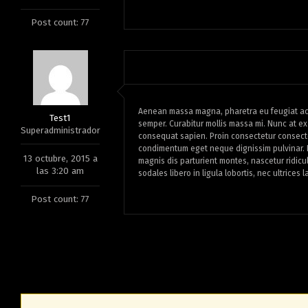
Post count: 77
Aenean massa magna, pharetra eu feugiat ac, 
Test1
semper. Curabitur mollis massa mi. Nunc at ex 
Superadministrador
consequat sapien. Proin consectetur consectet
condimentum eget neque dignissim pulvinar. 
13 octubre, 2015 a
magnis dis parturient montes, nascetur ridicul
las 3:20 am
sodales libero in ligula lobortis, nec ultrices
Post count: 77